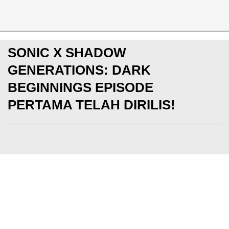
News
SONIC X SHADOW
GENERATIONS: DARK
BEGINNINGS EPISODE
PERTAMA TELAH DIRILIS!
xboxone
Jumat, 27 Sep 2024
Rahmat Handiko
Makin update dengan berita game dan esports! Yuk sub
KotakGame
DI SINI
dan
Instagram KotakGame
DI SINI
GIVEAWAY Diamonds, UC, PS4, gaming peripheral, dan la