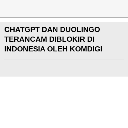
News
CHATGPT DAN DUOLINGO
TERANCAM DIBLOKIR DI
INDONESIA OLEH KOMDIGI
Pop
Rabu, 19 Nov 2025
Adithya Mahesa
Makin update dengan berita game dan esports! Yuk
YouTube KotakGame
DI SINI
dan
Instagram Kotak
banyak FREE GIVEAWAY Diamonds, UC, PS4, gaming 