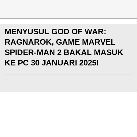
News
MENYUSUL GOD OF WAR:
RAGNAROK, GAME MARVEL
SPIDER-MAN 2 BAKAL MASUK
KE PC 30 JANUARI 2025!
PS5
Senin, 21 Oct 2024
Rahmat Handiko
Makin update dengan berita game dan esports! Yuk
YouTube KotakGame
DI SINI
dan
Instagram Kotak
banyak FREE GIVEAWAY Diamonds, UC, PS4, gaming 