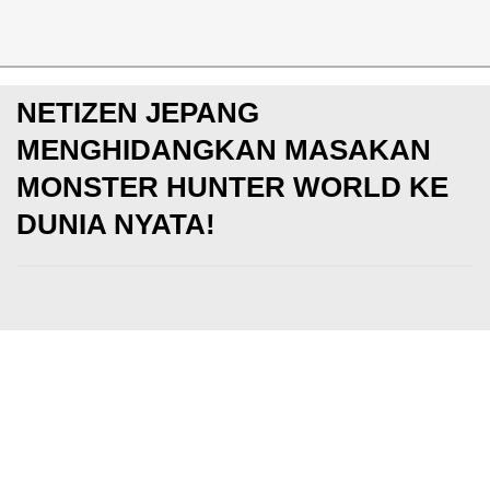
News
NETIZEN JEPANG
MENGHIDANGKAN MASAKAN
MONSTER HUNTER WORLD KE
DUNIA NYATA!
PS4
Rabu, 14 Feb 2018
Culdesacc
Makin update dengan berita game dan esports! Yuk
YouTube KotakGame
DI SINI
dan
Instagram Kotak
banyak FREE GIVEAWAY Diamonds, UC, PS4, gaming 