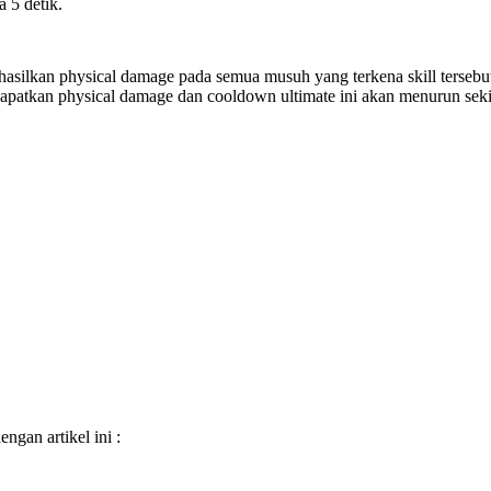
 5 detik.
silkan physical damage pada semua musuh yang terkena skill tersebut.
dapatkan physical damage dan cooldown ultimate ini akan menurun sek
n artikel ini :