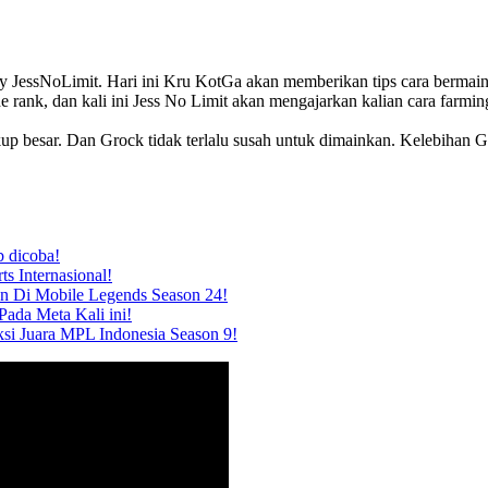
y JessNoLimit. Hari ini Kru KotGa akan memberikan tips cara bermai
e rank, dan kali ini Jess No Limit akan mengajarkan kalian cara far
p besar. Dan Grock tidak terlalu susah untuk dimainkan. Kelebihan Gr
b dicoba!
ts Internasional!
an Di Mobile Legends Season 24!
ada Meta Kali ini!
ksi Juara MPL Indonesia Season 9!