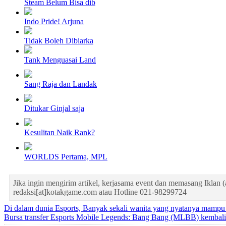
Steam Belum Bisa dib
Indo Pride! Arjuna
Tidak Boleh Dibiarka
Tank Menguasai Land
Sang Raja dan Landak
Ditukar Ginjal saja
Kesulitan Naik Rank?
WORLDS Pertama, MPL
Jika ingin mengirim artikel, kerjasama event dan memasang Iklan (
redaksi[at]kotakgame.com atau Hotline 021-98299724
Di dalam dunia Esports, Banyak sekali wanita yang nyatanya mampu 
Bursa transfer Esports Mobile Legends: Bang Bang (MLBB) kembali m