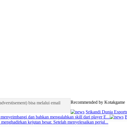
Recommended by Kotakgame
adverstisement) bisa melalui email
Srikandi Dunia Esports 
menyeimbangi dan bahkan mengalahkan skill dari player E...
B
enghadirkan kejutan besar. Setelah menyelesaikan perjal...