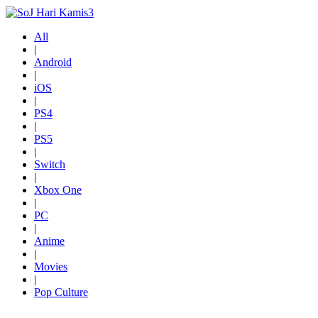
All
|
Android
|
iOS
|
PS4
|
PS5
|
Switch
|
Xbox One
|
PC
|
Anime
|
Movies
|
Pop Culture