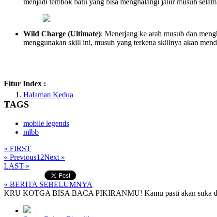
menjadi tembok batu yang bisa menghalangi jalur musuh selama
Wild Charge (Ultimate)
: Menerjang ke arah musuh dan mengha
menggunakan skill ini, musuh yang terkena skillnya akan men
Fitur Index :
Halaman Kedua
TAGS
mobile legends
mlbb
« FIRST
« Previous
1
2
Next »
LAST »
« BERITA SEBELUMNYA
KRU KOTGA BISA BACA PIKIRANMU! Kamu pasti akan suka denga