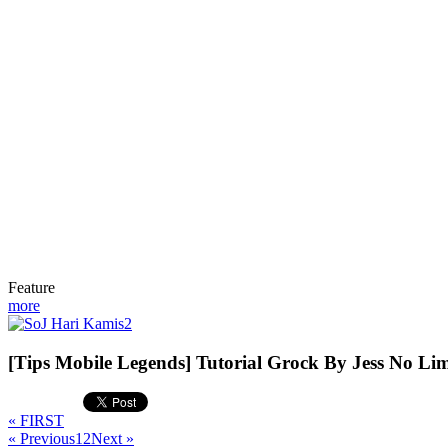
Feature
more
[Tips Mobile Legends] Tutorial Grock By Jess No L
« FIRST
« Previous
1
2
Next »