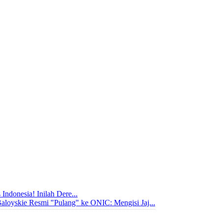
Indonesia! Inilah Dere...
aloyskie Resmi "Pulang" ke ONIC: Mengisi Jaj...