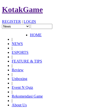
KotakGame
REGISTER
|
LOGIN
HOME
|
NEWS
|
ESPORTS
|
FEATURE & TIPS
|
Review
|
Unboxing
|
Event N Quiz
|
Rekomendasi Game
|
About Us