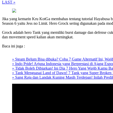
LAST »
Jika yang kemarin Kru KotGa membahas tentang tutorial Hayabusa b
Season 6 yaitu Jess no Limit. Hero Grock sering digunakan pada mod
Grock adalah hero Tank yang memiliki burst damage dan defense cuku
dan movement speed kalian akan meningkat.
Baca ini juga :
» Steam Belum Bisa dibuka? Coba 7 Game Alternatif Ini, Waji
» Indo Pride! Arjuna Indonesia yang Berprestasi di Ajang Espor
» Tidak Boleh Dibiarkan! Ini Dia 7 Hero Yang Wajib Kamu B
» Tank Menguasai Land of Dawn! 7 Tank yang Super Broken P
» Sang Raja dan Landak Kuning Masih Terdepan! Inilah Predi