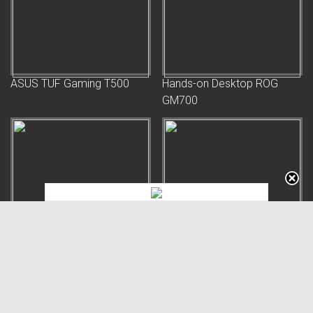
ASUS TUF Gaming T500
Hands-on Desktop ROG
GM700
Tahun Baru Saatnya Rakit
Review PC ROG X Hatsune
PC Baru! Review MSI GeFor
Miku