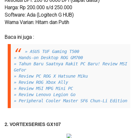
Resolusi DPI: 200 to 6000 DPI (dapat diatur)
Harga: Rp 200.000 s/d 250.000
Software: Ada (Logitech G HUB)
Warna Varian: Hitam dan Putih
Baca ini juga :
» ASUS TUF Gaming T500
» Hands-on Desktop ROG GM700
» Tahun Baru Saatnya Rakit PC Baru! Review MSI
GeFor
» Review PC ROG X Hatsune Miku
» Review ROG Xbox Ally
» Review MSI MPG Mini PC
» Review Lenovo Legion Go
» Peripheral Cooler Master SF6 Chun-Li Edition
2. VORTEXSERIES GX107