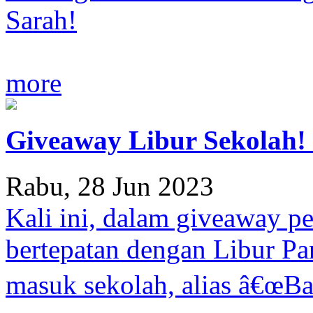
Sarah!
more
Giveaway Libur Sekolah! 
Rabu, 28 Jun 2023
Kali ini, dalam giveaway p
bertepatan dengan Libur P
masuk sekolah, alias â€œBa