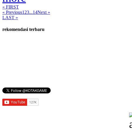
« FIRST
« Previous
1
2
3
...
14
Next »
LAST »
rekomendasi terbaru