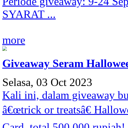
Periode giveaway: 9-24 
SYARAT ...
more
Giveaway Seram Hallowee
Selasa, 03 Oct 2023
Kali ini, dalam giveaway b
â€œtrick or treatsâ€ Hallo
Card, total 500.000 rupiah