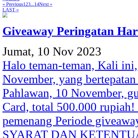
« Previous
1
2
3
...
14
Next »
LAST »
Giveaway Peringatan Hari
Jumat, 10 Nov 2023
Halo teman-teman, Kali ini
November, yang bertepatan 
Pahlawan, 10 November, gu
Card, total 500.000 rupiah
pemenang Periode giveawa
SYARAT DAN KETENTUAN