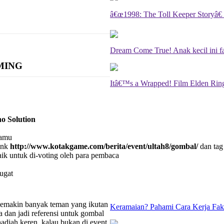
â€œ1998: The Toll Keeper Storyâ€ H
Dream Come True! Anak kecil ini f
MING
Itâ€™s a Wrapped! Film Elden Ring
o Solution
Kamu
link
http://www.kotakgame.com/berita/event/ultah8/gombal/
dan tag
ik untuk di-voting oleh para pembaca
ugat
Semakin banyak teman yang ikutan
Keramaian? Pahami Cara Kerja Fa
dan jadi referensi untuk gombal
adiah keren, kalau bukan di event