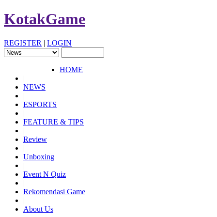
KotakGame
REGISTER
|
LOGIN
HOME
|
NEWS
|
ESPORTS
|
FEATURE & TIPS
|
Review
|
Unboxing
|
Event N Quiz
|
Rekomendasi Game
|
About Us