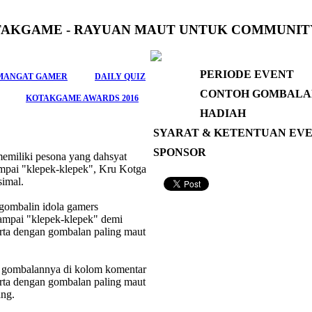
KOTAKGAME - RAYUAN MAUT UNTUK COMMUNI
PERIODE EVENT
MANGAT GAMER
DAILY QUIZ
CONTOH GOMBALA
KOTAKGAME AWARDS 2016
HADIAH
SYARAT & KETENTUAN EV
SPONSOR
emiliki pesona yang dahsyat
ampai "klepek-klepek", Kru Kotga
simal.
gombalin idola gamers
sampai "klepek-klepek" demi
rta dengan gombalan paling maut
n gombalannya di kolom komentar
serta dengan gombalan paling maut
ang.