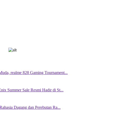
Muda, realme 828 Gaming Tournament...
ix Summer Sale Resmi Hadir di St...
 Rahasia Dagang dan Perebutan Ra...