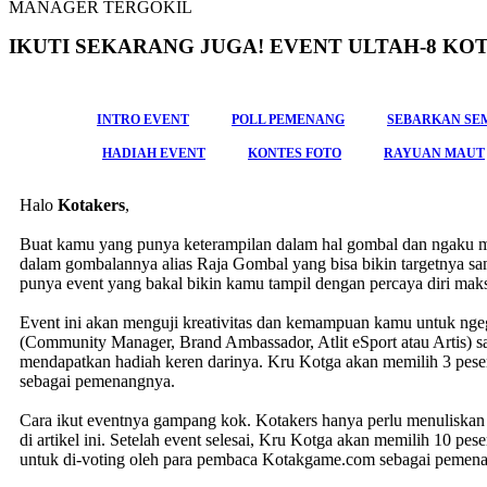
MANAGER TERGOKIL
IKUTI SEKARANG JUGA! EVENT ULTAH-8 
INTRO EVENT
POLL PEMENANG
SEBARKAN SE
HADIAH EVENT
KONTES FOTO
RAYUAN MAUT
Halo
Kotakers
,
Buat kamu yang punya keterampilan dalam hal gombal dan ngaku m
dalam gombalannya alias Raja Gombal yang bisa bikin targetnya s
punya event yang bakal bikin kamu tampil dengan percaya diri mak
Event ini akan menguji kreativitas dan kemampuan kamu untuk nge
(Community Manager, Brand Ambassador, Atlit eSport atau Artis) 
mendapatkan hadiah keren darinya. Kru Kotga akan memilih 3 pese
sebagai pemenangnya.
Cara ikut eventnya gampang kok. Kotakers hanya perlu menuliska
di artikel ini. Setelah event selesai, Kru Kotga akan memilih 10 pe
untuk di-voting oleh para pembaca Kotakgame.com sebagai pemen