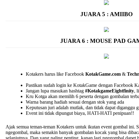
JUARA 5 : AMIIBO
JUARA 6 : MOUSE PAD GA
Kotakers harus like Facebook
KotakGame.com
&
Techn
Pastikan sudah login ke KotakGame dengan Facebook 
Jangan lupa masukan hashtag
#KotakgameEightfinity
, 
Kru Kotga akan memilih 6 peserta dengan gombalan terba
Warna barang hadiah sesuai dengan stok yang ada
Keputusan juri adalah mutlak, dan tidak dapat diganggu g
Event ini tidak dipungut biaya, HATI-HATI penipuan!!
Ajak semua teman-teman Kotakers untuk ikutan event gombal ini. 
ngegombal, maka semakin banyak gombalan kocak yang bisa dibaca 
selanjutnya. Dan yang paling penting, kapan lagi ngegombal dapet h