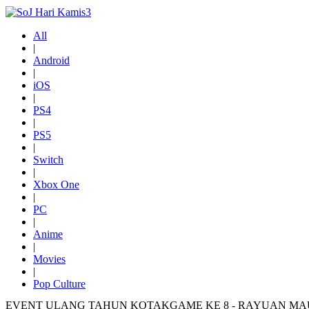
All
|
Android
|
iOS
|
PS4
|
PS5
|
Switch
|
Xbox One
|
PC
|
Anime
|
Movies
|
Pop Culture
EVENT ULANG TAHUN KOTAKGAME KE 8 - RAYUAN M