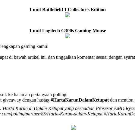
1 unit Battlefield 1 Collector's Edition
1 unit Logitech G300s Gaming Mouse
erlengkapan gaming kamu!
rdapat di bawah artikel ini, dan tinggalkan komentar sesuai dengan sya
suk ke halaman pertanyaan polling.
vent giveaway dengan hastag
#HartaKarunDalamKetupat
dan mention 
Harta Karun di Dalam Ketupat yang berhadiah Prosesor AMD Ryzen 7 1
me.com/polling/partner/85/Harta-Karun-dalam-Ketupat #HartaKar