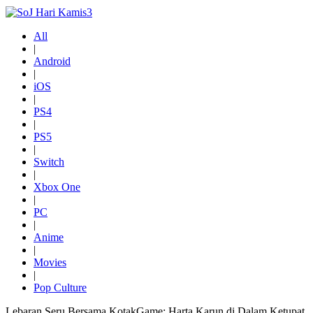
All
|
Android
|
iOS
|
PS4
|
PS5
|
Switch
|
Xbox One
|
PC
|
Anime
|
Movies
|
Pop Culture
Lebaran Seru Bersama KotakGame: Harta Karun di Dalam Ketupat