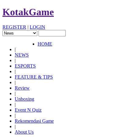
KotakGame
REGISTER
|
LOGIN
HOME
|
NEWS
|
ESPORTS
|
FEATURE & TIPS
|
Review
|
Unboxing
|
Event N Quiz
|
Rekomendasi Game
|
About Us