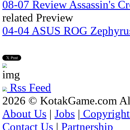
08-07
Review Assassin's Cre
related Preview
04-04
ASUS ROG Zephyrus 
Rss Feed
2026 © KotakGame.com All
About Us
|
Jobs
|
Copyright
Contact Us
|
Partnership