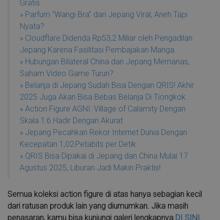
Gratis
» Parfum “Wangi Bra” dari Jepang Viral, Aneh Tapi
Nyata?
» Cloudflare Didenda Rp53,2 Miliar oleh Pengadilan
Jepang Karena Fasilitasi Pembajakan Manga
» Hubungan Bilateral China dan Jepang Memanas,
Saham Video Game Turun?
» Belanja di Jepang Sudah Bisa Dengan QRIS! Akhir
2025 Juga Akan Bisa Bebas Belanja Di Tiongkok
» Action Figure AGNI: Village of Calamity Dengan
Skala 1:6 Hadir Dengan Akurat
» Jepang Pecahkan Rekor Internet Dunia Dengan
Kecepatan 1,02 Petabits per Detik
» QRIS Bisa Dipakai di Jepang dan China Mulai 17
Agustus 2025, Liburan Jadi Makin Praktis!
Semua koleksi action figure di atas hanya sebagian kecil
dari ratusan produk lain yang diumumkan. Jika masih
penasaran, kamu bisa kunjungi galeri lengkapnya
DI SINI.