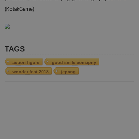
(KotakGame)
TAGS
action figure
good smile comapny
wonder fest 2018
jepang