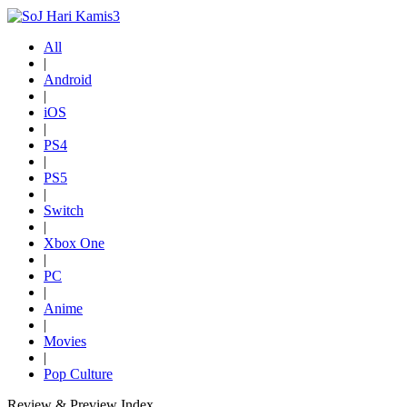
All
|
Android
|
iOS
|
PS4
|
PS5
|
Switch
|
Xbox One
|
PC
|
Anime
|
Movies
|
Pop Culture
Review & Preview Index