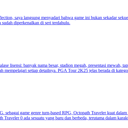
ection, saya langsung menyadari bahwa game ini bukan sekadar sekuel b
sudah diperkenalkan di seri terdahulu.
lase lisensi: banyak nama besar, stadion megah, presentasi mewah, tap
h mempelajari setiap detailnya. PGA Tour 2K25 jelas berada di katego
G. sebagai game genre turn-based RPG, Octopath Traveler kuat dalam be
th Traveler 0 ada sesuatu yang baru dan berbeda, terutama dalam karak