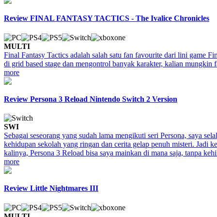
Review FINAL FANTASY TACTICS - The Ivalice Chronicles
MULTI
Final Fantasy Tactics adalah salah satu fan favourite dari lini game
di grid based stage dan mengontrol banyak karakter, kalian mungkin
more
Review Persona 3 Reload Nintendo Switch 2 Version
SWI
Sebagai seseorang yang sudah lama mengikuti seri Persona, saya sela
kehidupan sekolah yang ringan dan cerita gelap penuh misteri. Jadi k
kalinya, Persona 3 Reload bisa saya mainkan di mana saja, tanpa kehi
more
Review Little Nightmares III
MULTI