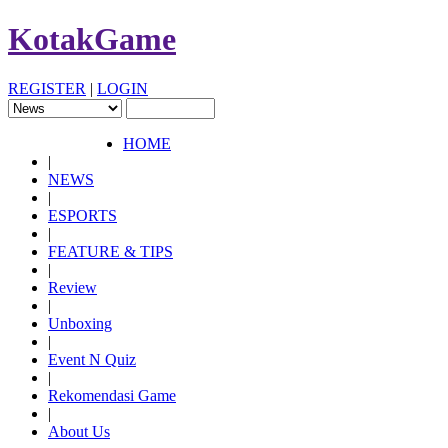
KotakGame
REGISTER
|
LOGIN
HOME
|
NEWS
|
ESPORTS
|
FEATURE & TIPS
|
Review
|
Unboxing
|
Event N Quiz
|
Rekomendasi Game
|
About Us