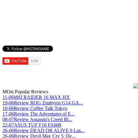
MOst Popular Reviews
11-06
MSI RAIDER 16 MAX HX
19-06
Review ROG Zephyrus G14 GA...
10-06
Review Coffee Talk Tokyo
17-06
Review The Adventures of E...
08-07
Review Assassin's Creed Bl...
22-07
ASUS TUF F16 FA608
26-06
Review DEAD OR ALIVE 6 Las...
26-06
Review Devil May Cry 5: De...