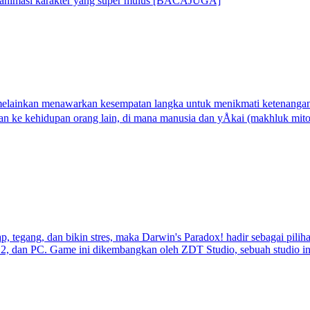
dan animasi karakter yang super mulus [BACAJUGA]
melainkan menawarkan kesempatan langka untuk menikmati ketenangan
an ke kehidupan orang lain, di mana manusia dan yÅkai (makhluk mit
ap, tegang, dan bikin stres, maka Darwin's Paradox! hadir sebagai pili
2, dan PC. Game ini dikembangkan oleh ZDT Studio, sebuah studio ind