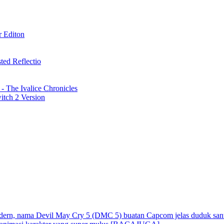
 Editon
ed Reflectio
e Ivalice Chronicles
tch 2 Version
dern, nama Devil May Cry 5 (DMC 5) buatan Capcom jelas duduk santai d