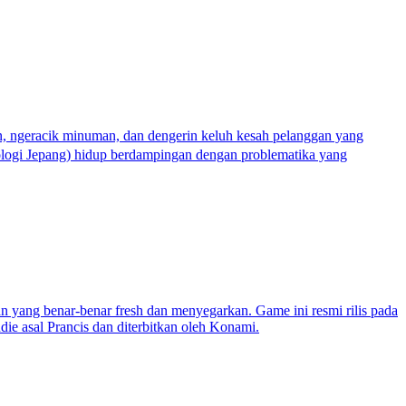
, ngeracik minuman, dan dengerin keluh kesah pelanggan yang
ologi Jepang) hidup berdampingan dengan problematika yang
han yang benar-benar fresh dan menyegarkan. Game ini resmi rilis pada
ie asal Prancis dan diterbitkan oleh Konami.