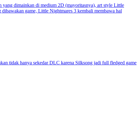
n yang dimainkan di medium 2D (mayoritasnya), art style Little
ang dibawakan game, Little Nightmares 3 kembali membawa hal
n tidak hanya sekedar DLC karena Silksong jadi full fledged game