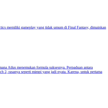
Tactics memiliki gameplay yang tidak umum di Final Fantasy, dimainkan
di mana Atlus menemukan formula suksesnya. Perpaduan antara
tch 2, rasanya seperti mimpi yang jadi nyata. Karena, untuk pertama