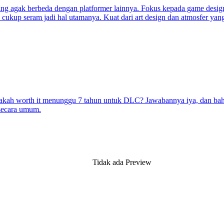
 yang agak berbeda dengan platformer lainnya. Fokus kepada game desig
a cukup seram jadi hal utamanya. Kuat dari art design dan atmosfer y
ah worth it menunggu 7 tahun untuk DLC? Jawabannya iya, dan bahka
 secara umum.
Tidak ada Preview